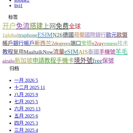
google
2
livi
1
标签
开户
免流
搭建
上网
免费
全球
ESIM
N26
德國
1global
truphone
荷蘭
國際銀行
歐元
歐盟
新西兰
帳戶
銀行帳戶
2degrees
端口
宝塔
v2ray
vmess
技术
eSIM
羊毛
流量
AIS
泰國
教程
复用
MaaltalkNow
手機號
境外號
新加坡
申請教程
手機卡
free
保號
airalo
归档
一月 2026
5
十二月 2025
11
八月 2025
9
七月 2025
5
六月 2025
13
五月 2025
6
四月 2025
3
三月 2025
4