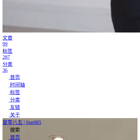
文章
99
标签
287
分类
36
首页
时间轴
标签
分类
友链
关于
星零八五 | Star085
搜索
首页