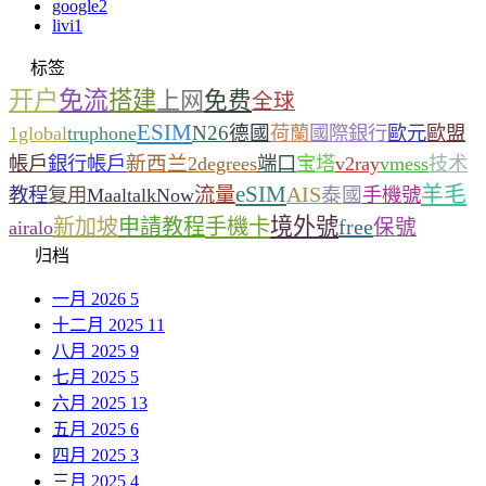
google
2
livi
1
标签
开户
免流
搭建
上网
免费
全球
ESIM
N26
德國
1global
truphone
荷蘭
國際銀行
歐元
歐盟
新西兰
帳戶
銀行帳戶
2degrees
端口
宝塔
v2ray
vmess
技术
eSIM
羊毛
流量
AIS
泰國
教程
复用
MaaltalkNow
手機號
境外號
新加坡
申請教程
手機卡
free
保號
airalo
归档
一月 2026
5
十二月 2025
11
八月 2025
9
七月 2025
5
六月 2025
13
五月 2025
6
四月 2025
3
三月 2025
4