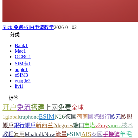
Slick 免费eSIM申请教学
2026-01-02
分类
Bank
1
Mac
1
OCBC
1
SIM卡
1
apple
1
eSIM
3
google
2
livi
1
标签
开户
免流
搭建
上网
免费
全球
ESIM
N26
德國
1global
truphone
荷蘭
國際銀行
歐元
歐盟
新西兰
帳戶
銀行帳戶
2degrees
端口
宝塔
v2ray
vmess
技术
eSIM
羊毛
流量
AIS
泰國
教程
复用
MaaltalkNow
手機號