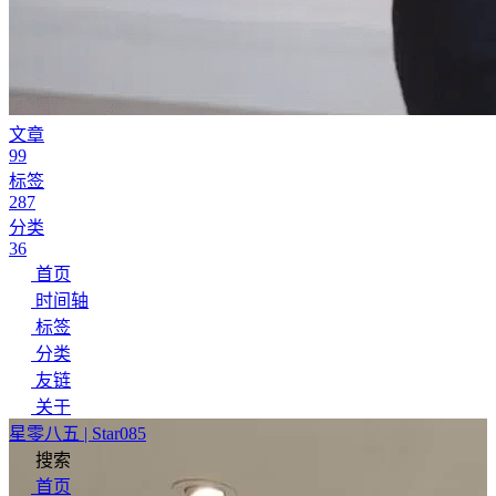
文章
99
标签
287
分类
36
首页
时间轴
标签
分类
友链
关于
星零八五 | Star085
搜索
首页