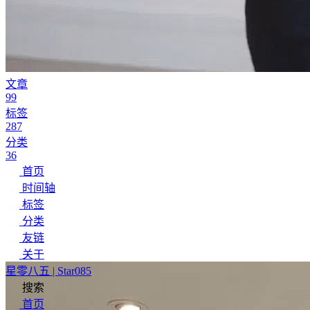
文章
99
标签
287
分类
36
首页
时间轴
标签
分类
友链
关于
星零八五 | Star085
搜索
首页