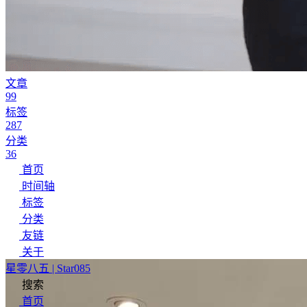
文章
99
标签
287
分类
36
首页
时间轴
标签
分类
友链
关于
星零八五 | Star085
搜索
首页