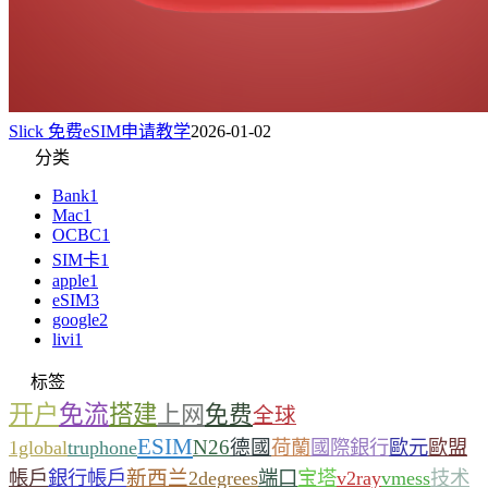
Slick 免费eSIM申请教学
2026-01-02
分类
Bank
1
Mac
1
OCBC
1
SIM卡
1
apple
1
eSIM
3
google
2
livi
1
标签
开户
免流
搭建
上网
免费
全球
ESIM
N26
德國
1global
truphone
荷蘭
國際銀行
歐元
歐盟
新西兰
帳戶
銀行帳戶
2degrees
端口
宝塔
v2ray
vmess
技术