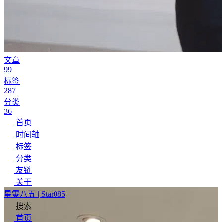
文章
99
标签
287
分类
36
首页
时间轴
标签
分类
友链
关于
星零八五 | Star085
搜索
首页