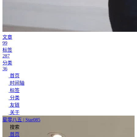
文章
99
标签
287
分类
36
首页
时间轴
标签
分类
友链
关于
星零八五 | Star085
搜索
首页