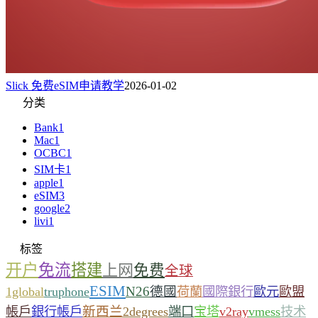
Slick 免费eSIM申请教学
2026-01-02
分类
Bank
1
Mac
1
OCBC
1
SIM卡
1
apple
1
eSIM
3
google
2
livi
1
标签
开户
免流
搭建
上网
免费
全球
ESIM
N26
德國
1global
truphone
荷蘭
國際銀行
歐元
歐盟
新西兰
帳戶
銀行帳戶
2degrees
端口
宝塔
v2ray
vmess
技术