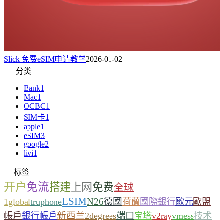
Slick 免费eSIM申请教学
2026-01-02
分类
Bank
1
Mac
1
OCBC
1
SIM卡
1
apple
1
eSIM
3
google
2
livi
1
标签
开户
免流
搭建
上网
免费
全球
ESIM
N26
德國
1global
truphone
荷蘭
國際銀行
歐元
歐盟
新西兰
帳戶
銀行帳戶
2degrees
端口
宝塔
v2ray
vmess
技术