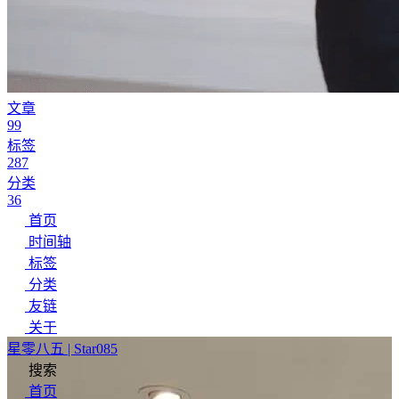
文章
99
标签
287
分类
36
首页
时间轴
标签
分类
友链
关于
星零八五 | Star085
搜索
首页