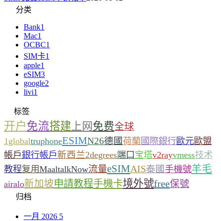
分类
Bank
1
Mac
1
OCBC
1
SIM卡
1
apple
1
eSIM
3
google
2
livi
1
标签
开户
免流
搭建
上网
免费
全球
ESIM
N26
德國
1global
truphone
荷蘭
國際銀行
歐元
歐盟
新西兰
帳戶
銀行帳戶
2degrees
端口
宝塔
v2ray
vmess
技术
eSIM
羊毛
流量
AIS
泰國
教程
复用
MaaltalkNow
手機號
境外號
新加坡
申請教程
手機卡
free
保號
airalo
归档
一月 2026
5