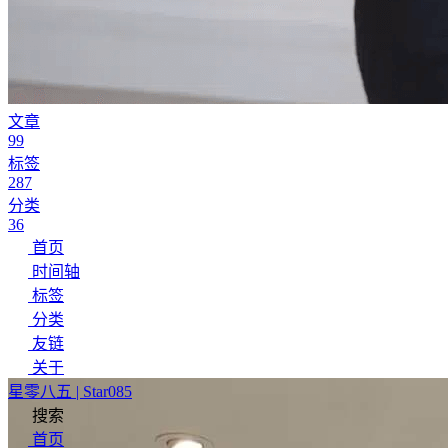
文章
99
标签
287
分类
36
首页
时间轴
标签
分类
友链
关于
星零八五 | Star085
搜索
首页