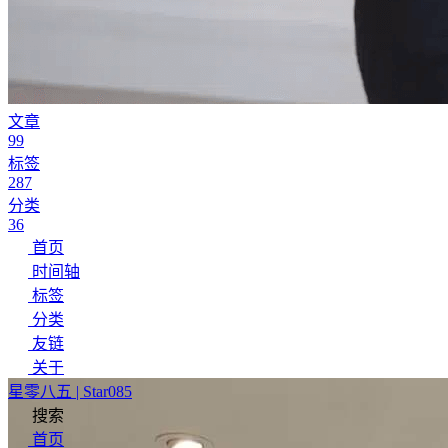
文章
99
标签
287
分类
36
首页
时间轴
标签
分类
友链
关于
星零八五 | Star085
搜索
首页